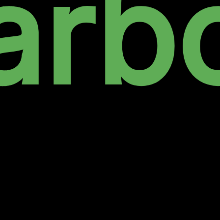
arb
de