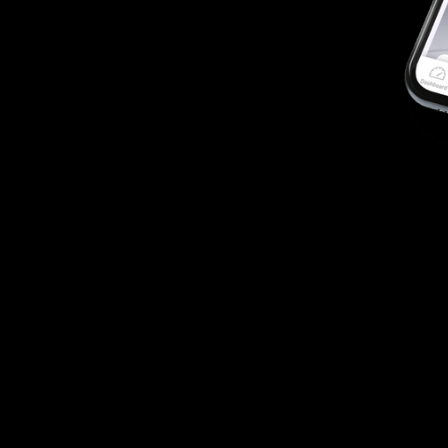
&
eutr