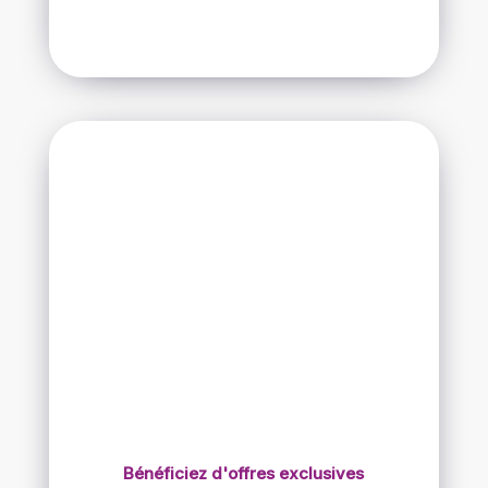
Bénéficiez d'offres exclusives